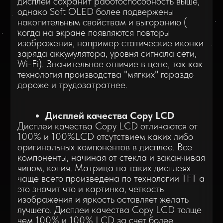
Дисплеи по технологии In-Cell
Дисплей выполненный по технологии In-cell -
это сам дисплей, TFT матрица, сверху
которого находится обычное стекло. Между
ними находится напыление электродов,
которые выполняют роль тачскрина, т.е. в
данном модуле отсутствует "классический
тачскрин". Вот описание более техническими
терминами. "Сочетание ЖК-дисплея и
сенсорного слоя выполнено на основе
мультиплексных электродов, которые обычно
используются для реле сенсорного ввода. В
технологии In-Cell эти самые электроды
используются для обработки сигналов
сенсорного управления и пикселей экрана.
Это позволяет не только снизить габариты
сенсорного дисплея, но и его вес, а также
ускорить реакцию самих сенсоров на
прикосновение."