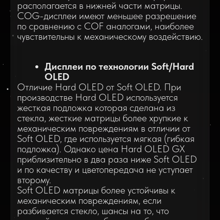
второму.
Soft OLED матрицы более устойчивы к
механическим повреждениям, если
разбивается стекло, шансы на то, что
дисплей сохранит работоспособность выше,
однако Soft OLED более подвержены
накопительным свойствам и выгоранию (
когда на экране появляются повторы
изображения, например статические иконки
заряда аккумулятора, уровня сигнала сети,
Wi-Fi). Значительное отличие в цене, так как
технология производства "мягких" гораздо
дороже и трудозатратнее.
Дисплей качества Copy LCD
Дисплеи качества Copy LCD отличаются от
100% и 100%LCD отсутствием каких либо
оригинальных компонентов в дисплее. Все
компоненты, начиная от стекла и заканчивая
чипом, копия. Матрица на таких дисплеях
чаще всего произведена по технологии TFT а
это значит что и картинка, четкость
изображения и яркость оставляет желать
лучшего. Дисплеи качества Copy LCD толще
чем 100% и 100% LCD за счет более
толстой матрицы и стекла. Сенсорный отклик
на таких дисплеях будет на порядок
медленнее.