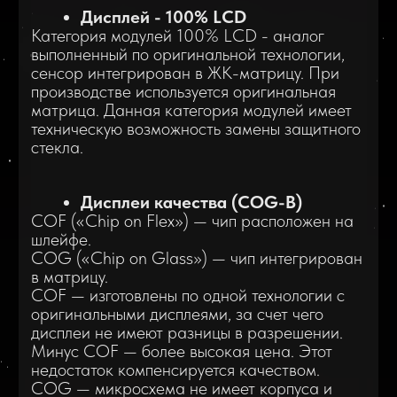
Дисплеи качества (COG-B)
COF («Chip on Flex») — чип расположен на
шлейфе.
COG («Chip on Glass») — чип интегрирован
в матрицу.
COF — изготовлены по одной технологии с
оригинальными дисплеями, за счет чего
дисплеи не имеют разницы в разрешении.
Минус COF — более высокая цена. Этот
недостаток компенсируется качеством.
COG — микросхема не имеет корпуса и
располагается в нижней части матрицы.
COG-дисплеи имеют меньшее разрешение
по сравнению с COF аналогами, наиболее
чувствительны к механическому воздействию.
Дисплеи по технологии Soft/Hard
OLED
Отличие Hard OLED от Soft OLED. При
производстве Hard OLED используется
жесткая подложка которая сделана из
стекла, жесткие матрицы более хрупкие к
механическим повреждениям в отличии от
Soft OLED, где используется мягкая (гибкая
подложка). Однако цена Hard OLED GX
приблизительно в два раза ниже Soft OLED
и по качеству и цветопередача не уступает