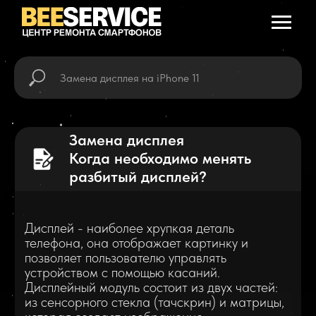
Замена дисплея
Когда необходимо менять
разбитый дисплей?
Дисплей - наиболее хрупкая деталь
телефона, она отображает картинку и
позволяет пользователю управлять
устройством с помощью касаний.
Дисплейный модуль состоит из двух частей:
из сенсорного стекла (тачскрин) и матрицы,
которая создает изображение.
Тачскрин (сенсорное стекло) - верхнее
покрытие матрицы, которое защищает ее от
повреждений. Он отвечает за реакцию на
прикосновения и передачу сигналов. Важно
отличать сенсорное стекло от защитного,
которое представляет собой пленку,
защищающую дисплей от царапин и