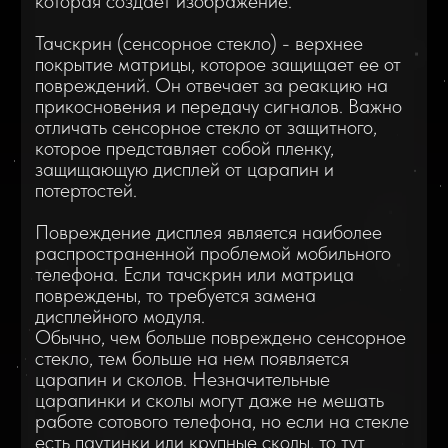
потертостей.
Повреждение дисплея является наиболее
распространенной проблемой мобильного
телефона. Если тачскрин или матрица
повреждены, то требуется замена
дисплейного модуля.
Обычно, чем больше повреждено сенсорное
стекло, тем больше на нем появляется
царапин и сколов. Незначительные
царапинки и сколы могут даже не мешать
работе сотового телефона, но если на стекле
есть паутинки или крупные сколы, то тут
необходима замена дисплея.
При падении с высоты или сильном ударе
матрица ломается и экран перестает
правильно отображать картинку, что
доставляет значительные неудобства
пользователю смартфона.
Поврежденный дисплейный модуль
мобильного телефона становится серьезной
проблемой, которую следует решать
квалифицированной помощью специалиста
сервисного центра по ремонту.
Не стоит откладывать ремонт
смартфона с разбитым дисплеем:
1. Все части телефона расположены близко