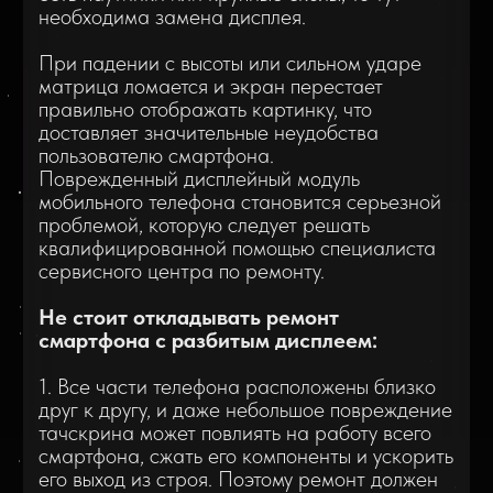
друг к другу, и даже небольшое повреждение
тачскрина может повлиять на работу всего
смартфона, сжать его компоненты и ускорить
его выход из строя. Поэтому ремонт должен
быть выполнен вовремя и без задержек.
2. В некоторых устройствах дисплей состоит
из двух частей, но в iPhone он представляет
собой единый блок, между тачскрином и
матрицей нет промежутка. При
повреждении стекла на экране появляются
микроскопические сколы, что приводит к
потере связи между пальцем и девайсом, и
устройство перестает реагировать на
команды.
3. Повреждение экрана нарушает
герметичность, позволяет воздуху и влаге
попадать на плату и разъемы, это может
вызвать коррозию внутри телефона.
4. Разбитое стекло не обеспечивает полную
защиту устройства, а делает его уязвимым
для внешних воздействий.
Если вы хотите заменить дисплей,
обращайтесь в наш сервисный центр "Bee
Service", у нас есть все необходимые условия
и инструменты для установки нового
дисплейного модуля.