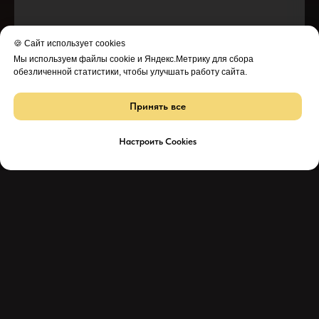
🍪 Сайт использует cookies
Мы используем файлы cookie и Яндекс.Метрику для сбора
обезличенной статистики, чтобы улучшать работу сайта.
Принять все
Настроить Cookies
* - время ремонта может меняться в зависимости от модели устройства и сложн
** - окончательная цена на ремонт может быть названа после полной диагности