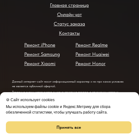
Главная страница
Онлайн чат
Статус заказа
Контакты
Ремонт iPhone
Ремонт Realme
Ремонт Samsung
Ремонт Huaiwei
Ремонт Xiaomi
Ремонт Honor
Данный интернет-сайт носит информационный характер и ни при каких условиях
не является публичной офертой.
Товарные знаки используется с целью описания товара, в отношении которых
производятся услуги по ремонту сервисными центрами «Bee Service».
🍪 Сайт использует cookies
Услуги оказываются в неавторизованных сервисных центрах «Bee Service», не
связанными с компаниями Правообладателями товарных знаков и/или с ее
Мы используем файлы cookie и Яндекс.Метрику для сбора
официальными представителями в отношении товаров, которые уже были введены в
обезличенной статистики, чтобы улучшать работу сайта.
гражданский оборот в смысле статьи 1487 ГК РФ
Услуги предоставляет: ИП: Кадулин Ю.Д. ИНН: 380119109501 ОГРНИП:
324385000143393
Принять все
© 2023-2026 Все права защищены
Политика обработки персональных данных