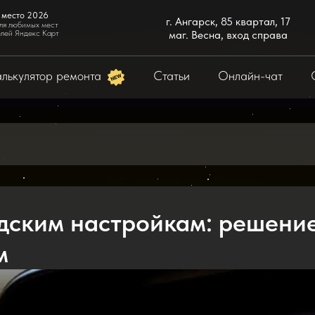
 место 2026
г. Ангарск, 85 квартал, 17
ля любимых мест
елей Яндекс Карт
маг. Весна, вход справа
лькулятор ремонта
Статьи
Онлайн-чат
одским настройкам: решени
м