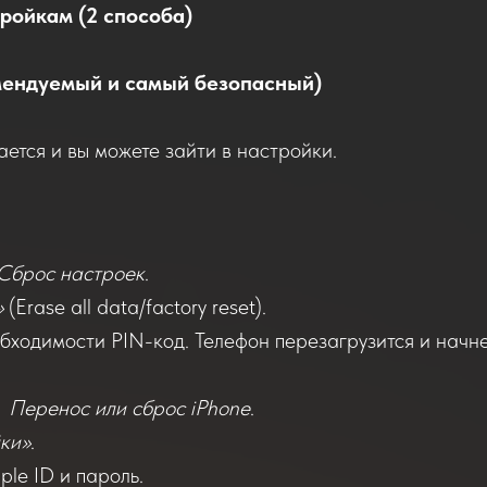
ройкам (2 способа)
омендуемый и самый безопасный)
ается и вы можете зайти в настройки.
Сброс настроек
.
»
(Erase all data/factory reset).
бходимости PIN-код. Телефон перезагрузится и начне
Перенос или сброс iPhone
.
йки»
.
ple ID и пароль.