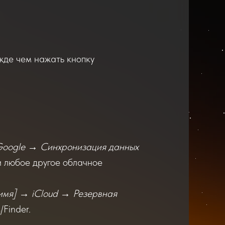
жде чем нажать кнопку
oogle → Синхронизация данных
и любое другое облачное
мя] → iCloud → Резервная
/Finder.