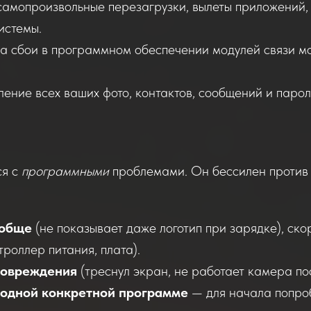
амопроизвольные перезагрузки, вылеты приложений, 
истемы.
а сбои в программном обеспечении модулей связи м
ение всех ваших фото, контактов, сообщений и паро
ся с
программными
проблемами. Он бессилен против
ообще
(не показывает даже логотип при зарядке), ско
троллер питания, плата).
повреждения
(треснул экран, не работает камера по
 одной конкретной программе
— для начала попроб