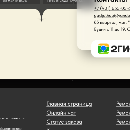
+7 (901) 655-05-
gadjethub@yande
85 квартал, маг. 
Будни с 11 до 19, 
Главная страница
Ремон
Онлайн чат
Ремо
ства и сложности
Статус заказа
Ремон
ой диагностики