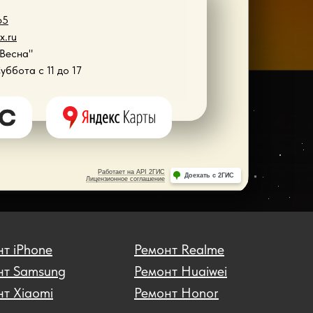
65
x.ru
"Весна"
Суббота с 11 до 17
т iPhone
Ремонт Realme
нт Samsung
Ремонт Huaiwei
т Xiaomi
Ремонт Honor