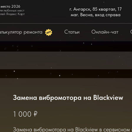
 место 2026
г. Ангарск, 85 квартал, 17
ля любимых мест
елей Яндекс Карт
маг. Весна, вход справа
лькулятор ремонта
Статьи
Онлайн-чат
Замена вибромотора на Blackview
₽
1 000
Замена вибромотора на Blackview в сервисном ц