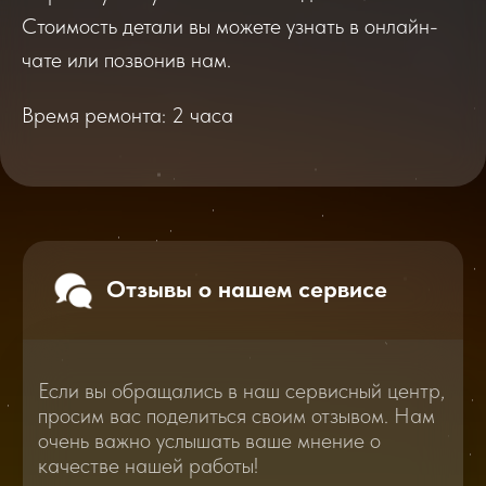
Если вы обращались в наш сервисный центр,
просим вас поделиться своим отзывом. Нам
Стоимость детали вы можете узнать в онлайн-
очень важно услышать ваше мнение о
качестве нашей работы!
чате или позвонив нам.
Время ремонта: 2 часа
Перейти
2025
2026
Смотреть все отзывы
В нашем блоге статей мы расскажем
Вам о самом важном, полезном и новом