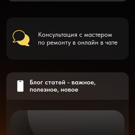
Что делать после замены аккумулятора
на смартфоне?
Разблокировка iPhone
после мошенников
Показать больше