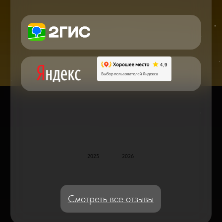
в мире смартфонов и не только
Консультация с мастером
по ремонту в онлайн в чате
Блог статей - важное,
полезное, новое
Дисплейные модули: Отличия, качества
и их характеристики