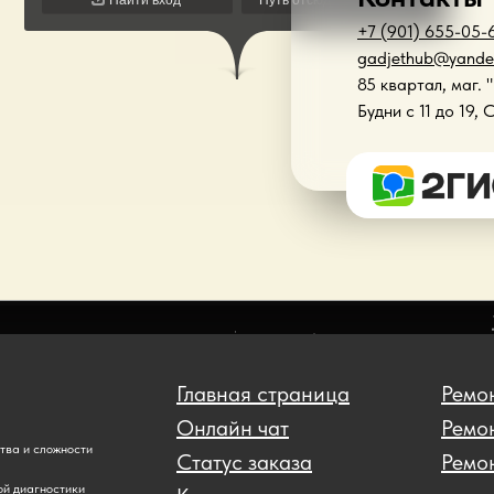
+7 (901) 655-05-
gadjethub@yande
85 квартал, маг. 
Будни с 11 до 19, 
Главная страница
Ремон
Онлайн чат
Ремо
ства и сложности
Статус заказа
Ремон
ой диагностики