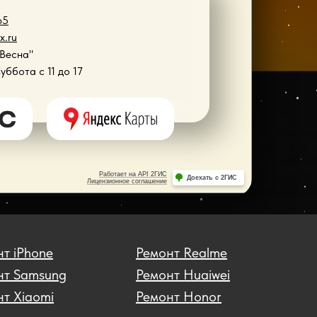
65
x.ru
"Весна"
Суббота с 11 до 17
т iPhone
Ремонт Realme
нт Samsung
Ремонт Huaiwei
т Xiaomi
Ремонт Honor