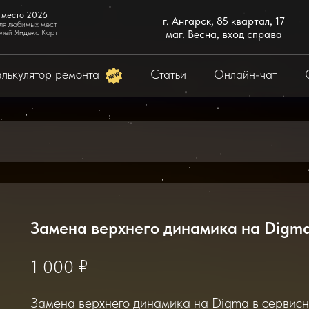
 место 2026
г. Ангарск, 85 квартал, 17
ля любимых мест
елей Яндекс Карт
маг. Весна, вход справа
лькулятор ремонта
Статьи
Онлайн-чат
Замена верхнего динамика на Digm
₽
1 000
Замена верхнего динамика на Digma в сервисно