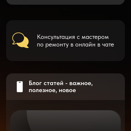
Что делать после замены аккумулятора
на смартфоне?
Разблокировка iPhone
после мошенников
Показать больше