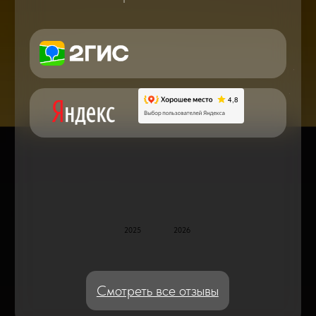
в мире смартфонов и не только
Консультация с мастером
по ремонту в онлайн в чате
Блог статей - важное,
полезное, новое
Дисплейные модули: Отличия, качества
и их характеристики