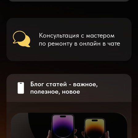
Что делать после замены аккумулятора
на смартфоне?
Разблокировка iPhone
после мошенников
Показать больше