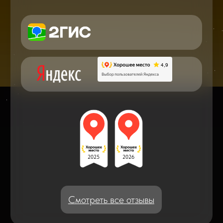
в мире смартфонов и не только
Консультация с мастером
по ремонту в онлайн в чате
Блог статей - важное,
полезное, новое
Дисплейные модули: Отличия, качества
и их характеристики