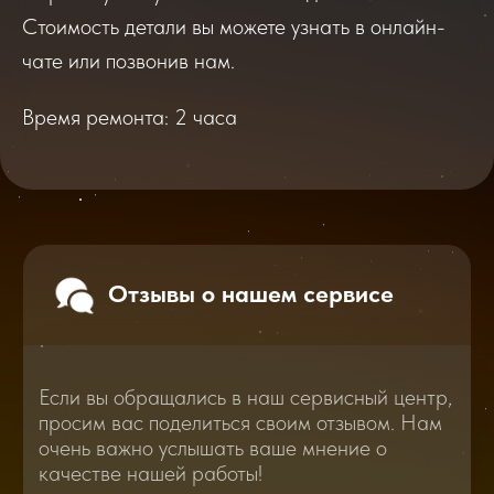
Если вы обращались в наш сервисный центр,
просим вас поделиться своим отзывом. Нам
Стоимость детали вы можете узнать в онлайн-
очень важно услышать ваше мнение о
качестве нашей работы!
чате или позвонив нам.
Время ремонта: 2 часа
Перейти
2025
2026
Смотреть все отзывы
В нашем блоге статей мы расскажем
Вам о самом важном, полезном и новом