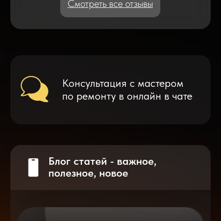
Что делать после замены аккумулятора
на смартфоне?
Разблокировка iPhone
после мошенников
Показать больше