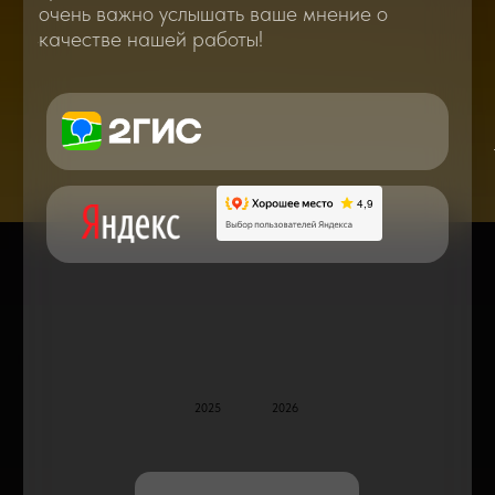
В нашем блоге статей мы расскажем
Вам о самом важном, полезном и новом
в мире смартфонов и не только
Консультация с мастером
по ремонту в онлайн в чате
Блог статей - важное,
полезное, новое
Дисплейные модули: Отличия, качества
и их характеристики