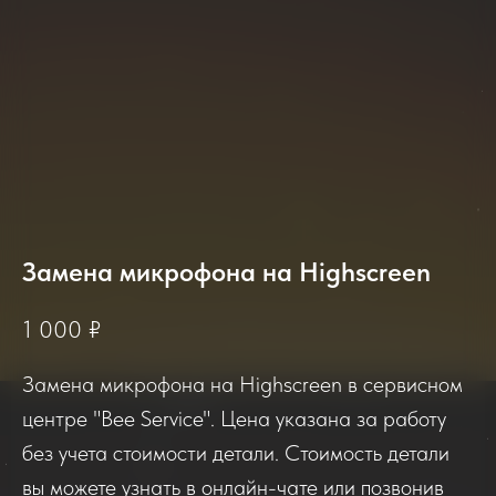
Замена микрофона на Highscreen
2025-2026
1 000
₽
Замена микрофона на Highscreen в сервисном
Отзывы о нашем сервисе
центре "Bee Service". Цена указана за работу
без учета стоимости детали. Стоимость детали
Если вы обращались в наш сервисный центр,
вы можете узнать в онлайн-чате или позвонив
просим вас поделиться своим отзывом. Нам