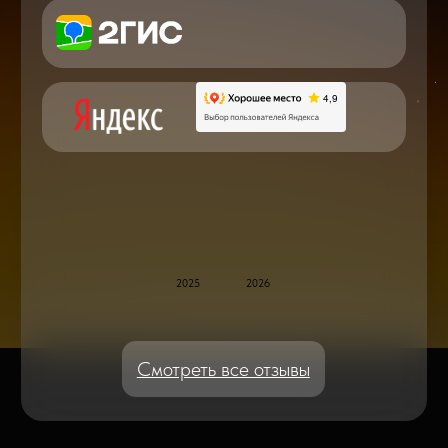
по ремонту в онлайн в чате
Блог статей - важное,
полезное, новое
Дисплейные модули: Отличия, качества
и их характеристики