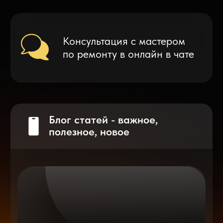
Что делать после замены аккумулятора
на смартфоне?
Разблокировка iPhone
после мошенников
Показать больше