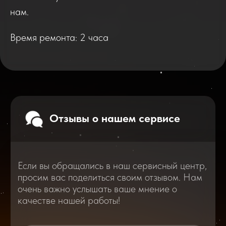
очень важно услышать ваше мнение о
нам.
качестве нашей работы!
Время ремонта: 2 часа
Перейти
2025
2026
Смотреть все отзывы
В нашем блоге статей мы расскажем
Вам о самом важном, полезном и новом
в мире смартфонов и не только
Консультация с мастером