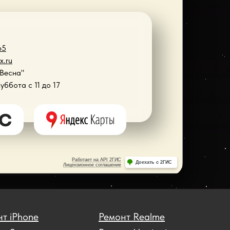
65
x.ru
"Весна"
Суббота с 11 до 17
т iPhone
Ремонт Realme