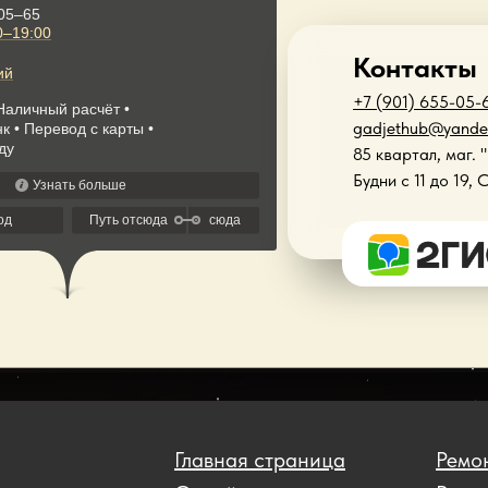
Контакты
+7 (901) 655-05-
gadjethub@yande
85 квартал, маг. 
Будни с 11 до 19, 
Главная страница
Ремон