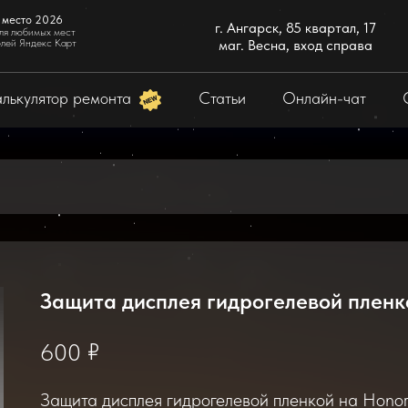
 место 2026
г. Ангарск, 85 квартал, 17
ля любимых мест
елей Яндекс Карт
маг. Весна, вход справа
лькулятор ремонта
Статьи
Онлайн-чат
Защита дисплея гидрогелевой пленк
₽
600
Защита дисплея гидрогелевой пленкой на Honor 