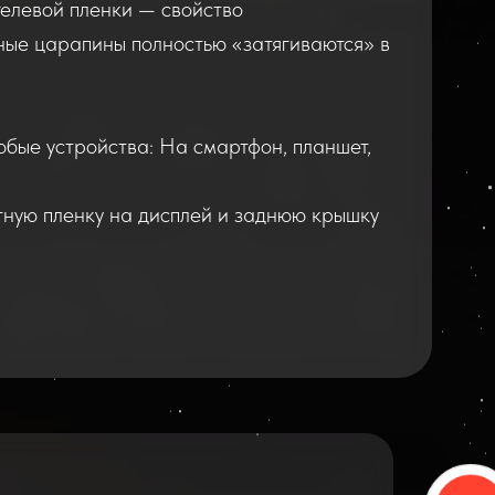
елевой пленки — свойство
ные царапины полностью «затягиваются» в
юбые устройства: На смартфон, планшет,
тную пленку на дисплей и заднюю крышку
2026
2025