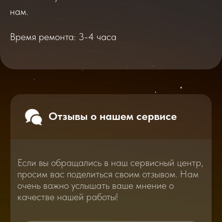
очень важно услышать ваше мнение о
нам.
качестве нашей работы!
Время ремонта: 3-4 часа
Перейти
2025
2026
Смотреть все отзывы
В нашем блоге статей мы расскажем
Вам о самом важном, полезном и новом
в мире смартфонов и не только
Консультация с мастером