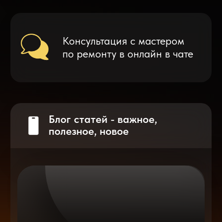
Что делать после замены аккумулятора
на смартфоне?
Разблокировка iPhone
после мошенников
Показать больше