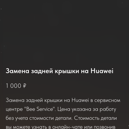
Замена задней крышки на Huawei
2025-2026
1 000
₽
Замена задней крышки на Huawei в сервисном
Отзывы о нашем сервисе
центре "Bee Service". Цена указана за работу
без учета стоимости детали. Стоимость детали
Если вы обращались в наш сервисный центр,
вы можете узнать в онлайн-чате или позвонив
просим вас поделиться своим отзывом. Нам