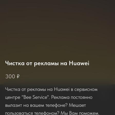
2025-2026
Чистка от рекламы на Huawei
300
₽
Отзывы о нашем сервисе
Чистка от рекламы на Huawei в сервисном
центре "Bee Service". Реклама постоянно
Если вы обращались в наш сервисный центр,
вылазит на вашем телефоне? Мешает
просим вас поделиться своим отзывом. Нам
пользоваться телефоном? Мы Вам поможем.
очень важно услышать ваше мнение о