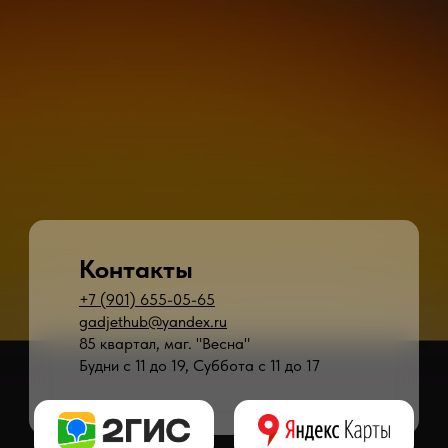
Контакты
+7 (901) 655-05-65
gadjethub@yandex.ru
85 квартал, маг. "Весна"
Будни с 11 до 19, Суббота с 11 до 17
* - время ремонта может меняться в зависимости от модели устройства и сложн
** - окончательная цена на ремонт может быть названа после полной диагности