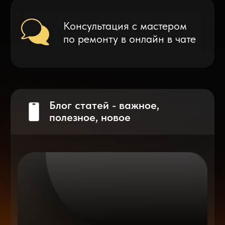
Что делать после замены аккумулятора
на смартфоне?
Разблокировка iPhone
после мошенников
Показать больше