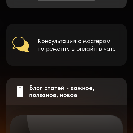
Что делать после замены аккумулятора
на смартфоне?
Разблокировка iPhone
после мошенников
Показать больше