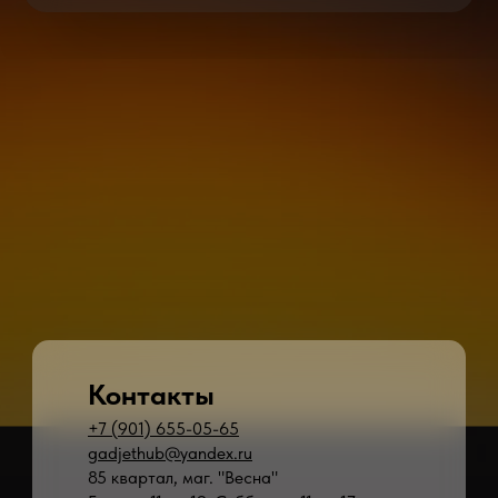
Контакты
+7 (901) 655-05-65
gadjethub@yandex.ru
85 квартал, маг. "Весна"