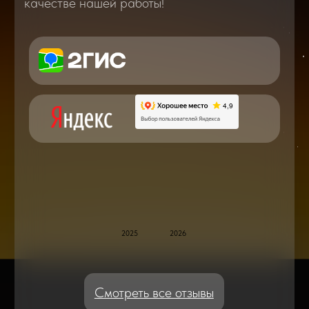
Вам о самом важном, полезном и новом
в мире смартфонов и не только
Консультация с мастером
по ремонту в онлайн в чате
Блог статей - важное,
полезное, новое
Дисплейные модули: Отличия, качества
и их характеристики