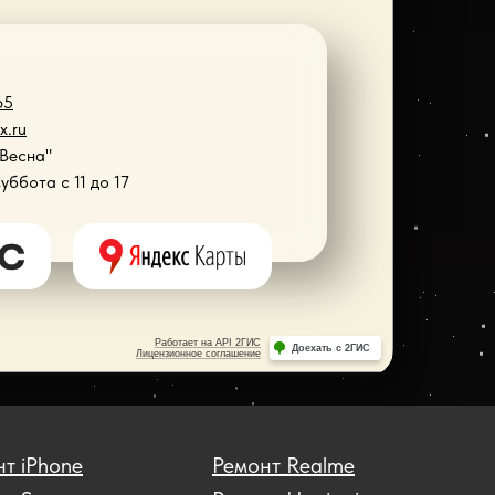
65
x.ru
"Весна"
Суббота с 11 до 17
т iPhone
Ремонт Realme