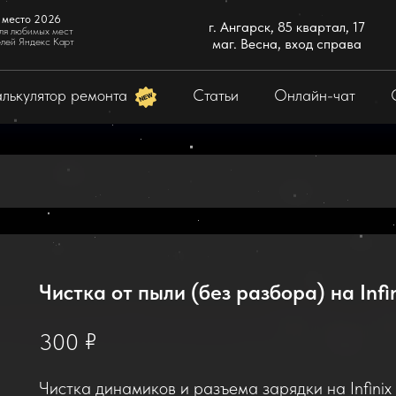
 место 2026
г. Ангарск, 85 квартал, 17
ля любимых мест
елей Яндекс Карт
маг. Весна, вход справа
лькулятор ремонта
Статьи
Онлайн-чат
Чистка от пыли (без разбора) на Infi
₽
300
Чистка динамиков и разъема зарядки на Infinix 