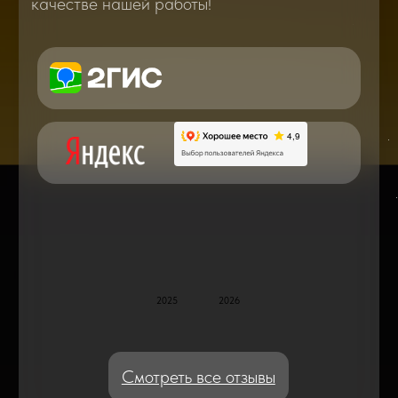
Вам о самом важном, полезном и новом
в мире смартфонов и не только
Консультация с мастером
по ремонту в онлайн в чате
Блог статей - важное,
полезное, новое
Дисплейные модули: Отличия, качества
и их характеристики