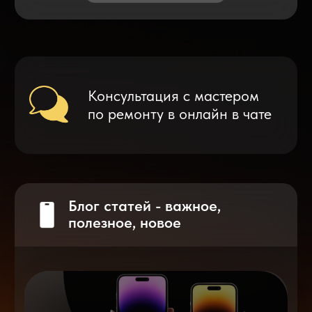
Что делать после замены аккумулятора
на смартфоне?
Разблокировка iPhone
после мошенников
Показать больше