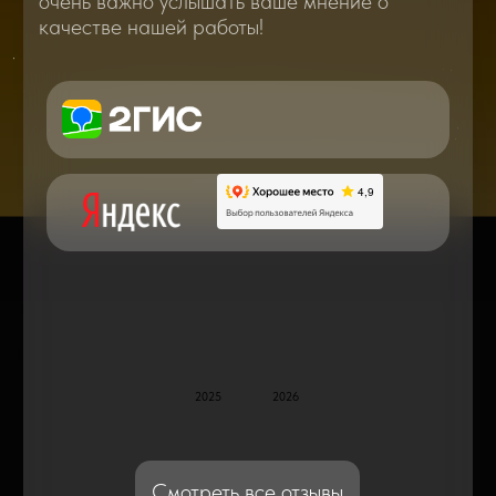
Вам о самом важном, полезном и новом
в мире смартфонов и не только
Консультация с мастером
по ремонту в онлайн в чате
Блог статей - важное,
полезное, новое
Дисплейные модули: Отличия, качества
и их характеристики