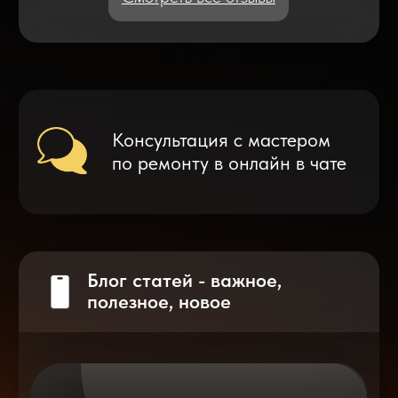
Что делать после замены аккумулятора
на смартфоне?
Разблокировка iPhone
после мошенников
Показать больше