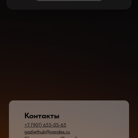
Контакты
+7 (901) 655-05-65
gadjethub@yandex.ru