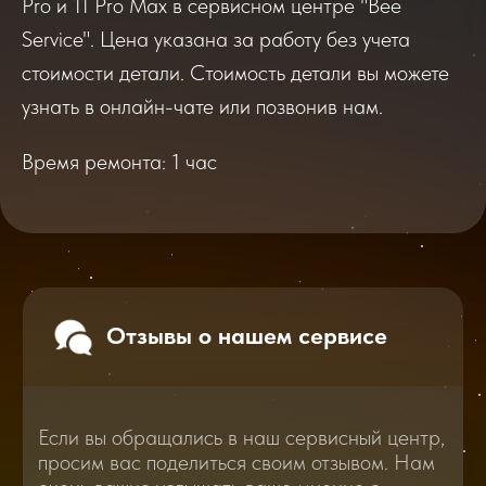
Pro и 11 Pro Max в сервисном центре "Bee
Если вы обращались в наш сервисный центр,
Service". Цена указана за работу без учета
просим вас поделиться своим отзывом. Нам
стоимости детали. Стоимость детали вы можете
очень важно услышать ваше мнение о
качестве нашей работы!
узнать в онлайн-чате или позвонив нам.
Время ремонта: 1 час
Перейти
2025
2026
Смотреть все отзывы
В нашем блоге статей мы расскажем