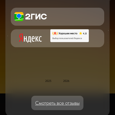
в мире смартфонов и не только
Консультация с мастером
по ремонту в онлайн в чате
Блог статей - важное,
полезное, новое
Дисплейные модули: Отличия, качества
и их характеристики