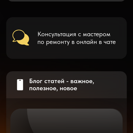
Что делать после замены аккумулятора
на смартфоне?
Разблокировка iPhone
после мошенников
Показать больше