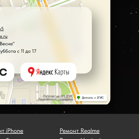
65
x.ru
"Весна"
Суббота с 11 до 17
т iPhone
Ремонт Realme