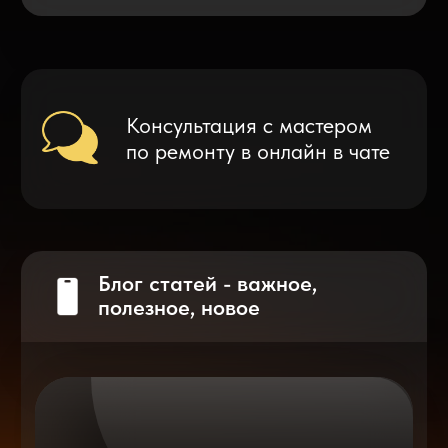
Что делать после замены аккумулятора
на смартфоне?
Разблокировка iPhone
после мошенников
Показать больше