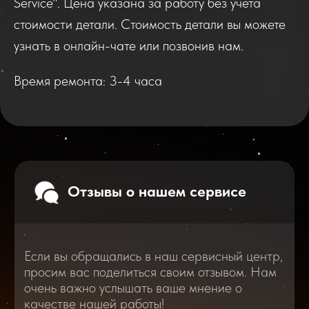
Service". Цена указана за работу без учета
Если вы обращались в наш сервисный центр,
просим вас поделиться своим отзывом. Нам
стоимости детали. Стоимость детали вы можете
очень важно услышать ваше мнение о
качестве нашей работы!
узнать в онлайн-чате или позвонив нам.
Время ремонта: 3-4 часа
Перейти
2025
2026
Смотреть все отзывы
В нашем блоге статей мы расскажем
Вам о самом важном, полезном и новом