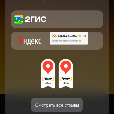
в мире смартфонов и не только
Консультация с мастером
по ремонту в онлайн в чате
Блог статей - важное,
полезное, новое
Дисплейные модули: Отличия, качества
и их характеристики