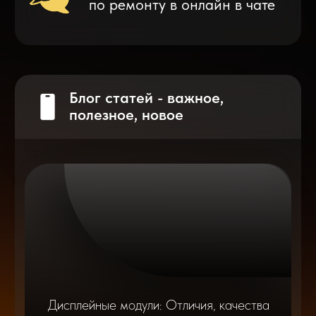
Что делать после замены аккумулятора
на смартфоне?
Разблокировка iPhone
после мошенников
Показать больше