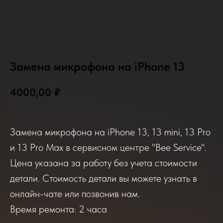
Замена микрофона на iPhone 13
4000,00
₽
2025-2026
Замена микрофона на iPhone 13, 13 mini, 13 Pro
Отзывы о нашем сервисе
и 13 Pro Max в сервисном центре "Bee Service".
Цена указана за работу без учета стоимости
Если вы обращались в наш сервисный центр,
детали. Стоимость детали вы можете узнать в
просим вас поделиться своим отзывом. Нам
онлайн-чате или позвонив нам.
очень важно услышать ваше мнение о
качестве нашей работы!
Время ремонта: 2 часа