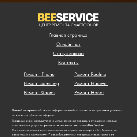
ЦЕНТР РЕМОНТА СМАРТФОНОВ
Главная страница
Онлайн чат
Статус заказа
Контакты
Ремонт iPhone
Ремонт Realme
Ремонт Samsung
Ремонт Huaiwei
Ремонт Xiaomi
Ремонт Honor
Данный интернет-сайт носит информационный характер и ни при каких условиях
не является публичной офертой.
Товарные знаки используется с целью описания товара, в отношении которых
производятся услуги по ремонту сервисными центрами «Bee Service».
Услуги оказываются в неавторизованных сервисных центрах «Bee Service», не
связанными с компаниями Правообладателями товарных знаков и/или с ее