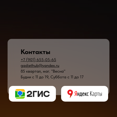
Контакты
+7 (901) 655-05-65
gadjethub@yandex.ru
85 квартал, маг. "Весна"
Будни с 11 до 19, Суббота с 11 до 17
* - время ремонта может меняться в зависимости от модели устройства и сложн
** - окончательная цена на ремонт может быть названа после полной диагности