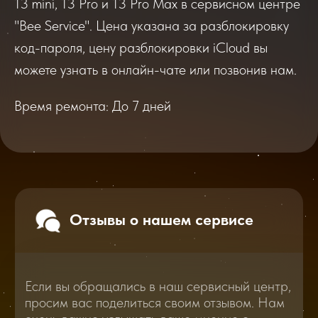
13 mini, 13 Pro и 13 Pro Max в сервисном центре
Если вы обращались в наш сервисный центр,
"Bee Service". Цена указана за разблокировку
просим вас поделиться своим отзывом. Нам
код-пароля, цену разблокировки iCloud вы
очень важно услышать ваше мнение о
качестве нашей работы!
можете узнать в онлайн-чате или позвонив нам.
Время ремонта: До 7 дней
Перейти
2025
2026
Смотреть все отзывы
В нашем блоге статей мы расскажем