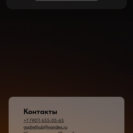
Контакты
+7 (901) 655-05-65
gadjethub@yandex.ru