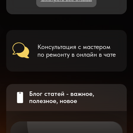
Что делать после замены аккумулятора
на смартфоне?
Разблокировка iPhone
после мошенников
Показать больше