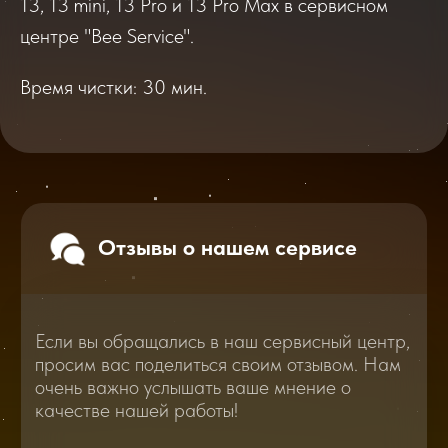
13, 13 mini, 13 Pro и 13 Pro Max в сервисном
просим вас поделиться своим отзывом. Нам
очень важно услышать ваше мнение о
центре "Bee Service".
качестве нашей работы!
Время чистки: 30 мин.
Перейти
2025
2026
Смотреть все отзывы
В нашем блоге статей мы расскажем
Вам о самом важном, полезном и новом
в мире смартфонов и не только