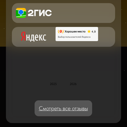
Консультация с мастером
по ремонту в онлайн в чате
Блог статей - важное,
полезное, новое
Дисплейные модули: Отличия, качества
и их характеристики