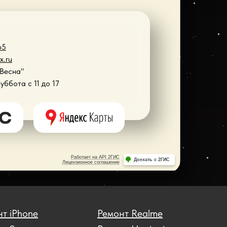
65
x.ru
"Весна"
Суббота с 11 до 17
т iPhone
Ремонт Realme