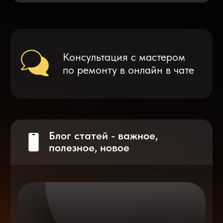
Что делать после замены аккумулятора
на смартфоне?
Разблокировка iPhone
после мошенников
Показать больше