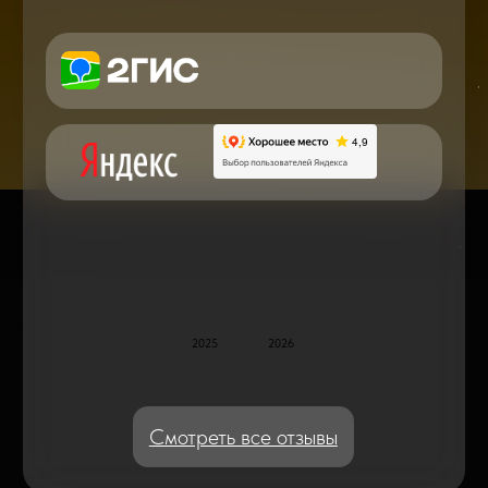
в мире смартфонов и не только
Консультация с мастером
по ремонту в онлайн в чате
Блог статей - важное,
полезное, новое
Дисплейные модули: Отличия, качества
и их характеристики