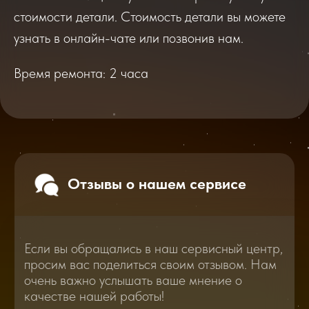
Если вы обращались в наш сервисный центр,
просим вас поделиться своим отзывом. Нам
стоимости детали. Стоимость детали вы можете
очень важно услышать ваше мнение о
качестве нашей работы!
узнать в онлайн-чате или позвонив нам.
Время ремонта: 2 часа
Перейти
2025
2026
Смотреть все отзывы
В нашем блоге статей мы расскажем
Вам о самом важном, полезном и новом