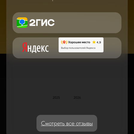
в мире смартфонов и не только
Консультация с мастером
по ремонту в онлайн в чате
Блог статей - важное,
полезное, новое
Дисплейные модули: Отличия, качества
и их характеристики