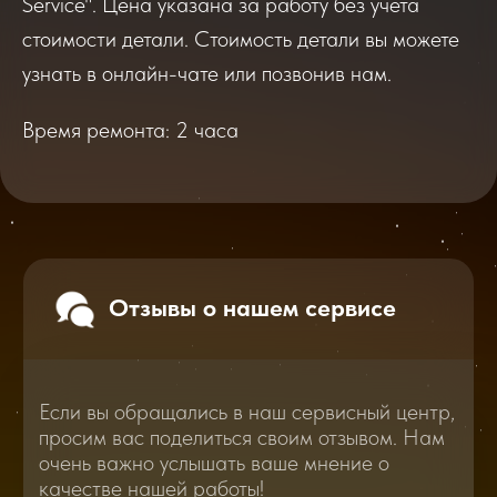
Service". Цена указана за работу без учета
Если вы обращались в наш сервисный центр,
просим вас поделиться своим отзывом. Нам
стоимости детали. Стоимость детали вы можете
очень важно услышать ваше мнение о
качестве нашей работы!
узнать в онлайн-чате или позвонив нам.
Время ремонта: 2 часа
Перейти
2025
2026
Смотреть все отзывы
В нашем блоге статей мы расскажем
Вам о самом важном, полезном и новом