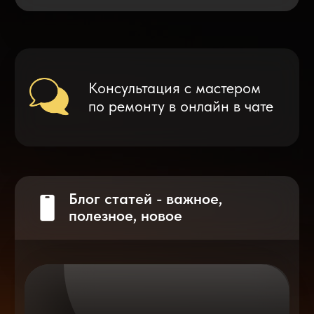
Что делать после замены аккумулятора
на смартфоне?
Разблокировка iPhone
после мошенников
Показать больше