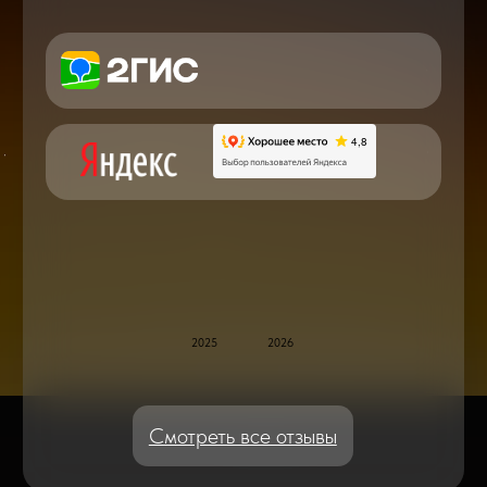
в мире смартфонов и не только
Консультация с мастером
по ремонту в онлайн в чате
Блог статей - важное,
полезное, новое
Дисплейные модули: Отличия, качества
и их характеристики