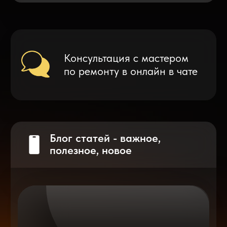
Что делать после замены аккумулятора
на смартфоне?
Разблокировка iPhone
после мошенников
Показать больше