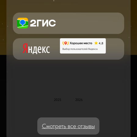
в мире смартфонов и не только
Консультация с мастером
по ремонту в онлайн в чате
Блог статей - важное,
полезное, новое
Дисплейные модули: Отличия, качества
и их характеристики