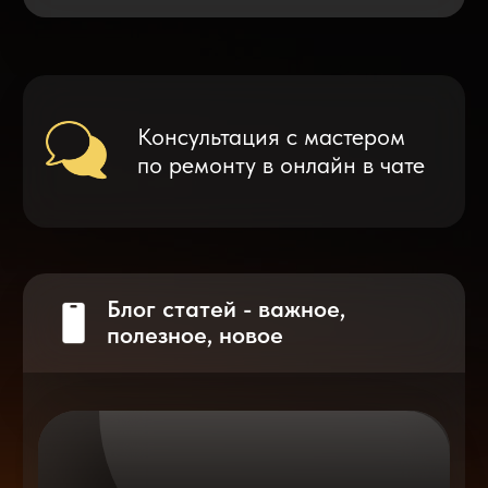
Что делать после замены аккумулятора
на смартфоне?
Разблокировка iPhone
после мошенников
Показать больше