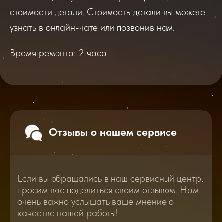
Если вы обращались в наш сервисный центр,
просим вас поделиться своим отзывом. Нам
стоимости детали. Стоимость детали вы можете
очень важно услышать ваше мнение о
качестве нашей работы!
узнать в онлайн-чате или позвонив нам.
Время ремонта: 2 часа
Перейти
2025
2026
Смотреть все отзывы
В нашем блоге статей мы расскажем
Вам о самом важном, полезном и новом