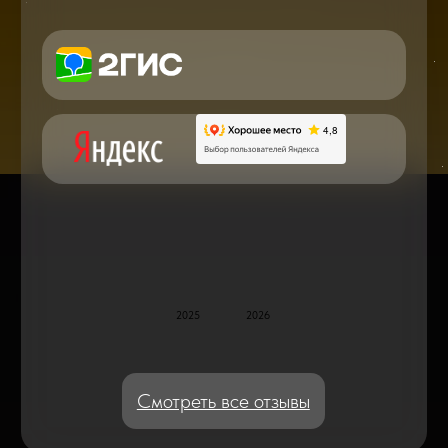
в мире смартфонов и не только
Консультация с мастером
по ремонту в онлайн в чате
Блог статей - важное,
полезное, новое
Дисплейные модули: Отличия, качества
и их характеристики