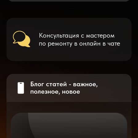
Что делать после замены аккумулятора
на смартфоне?
Разблокировка iPhone
после мошенников
Показать больше