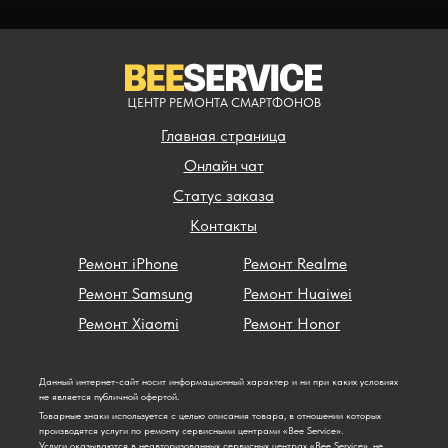
ЦЕНТР РЕМОНТА СМАРТФОНОВ
Главная страница
Онлайн чат
Статус заказа
Контакты
Ремонт iPhone
Ремонт Realme
Ремонт Samsung
Ремонт Huaiwei
Ремонт Xiaomi
Ремонт Honor
Данный интернет-сайт носит информационный характер и ни при каких условиях
не является публичной офертой.
Товарные знаки используется с целью описания товара, в отношении которых
производятся услуги по ремонту сервисными центрами «Bee Service».
Услуги оказываются в неавторизованных сервисных центрах «Bee Service», не