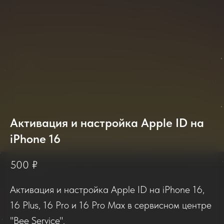
2025-2026
Активация и настройка Apple ID на
iPhone 16
Отзывы о нашем сервисе
500
₽
Если вы обращались в наш сервисный центр,
Активация и настройка Apple ID на iPhone 16,
просим вас поделиться своим отзывом. Нам
очень важно услышать ваше мнение о
16 Plus, 16 Pro и 16 Pro Max в сервисном центре
качестве нашей работы!
"Bee Service".