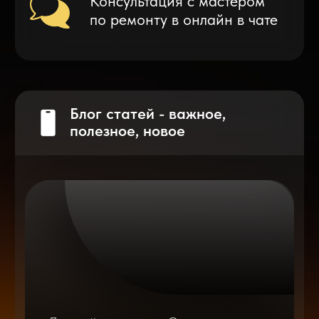
Что делать после замены аккумулятора
на смартфоне?
Разблокировка iPhone
после мошенников
Показать больше