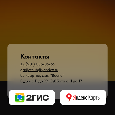
Контакты
+7 (901) 655-05-65
gadjethub@yandex.ru
85 квартал, маг. "Весна"
Будни с 11 до 19, Суббота с 11 до 17
* - время ремонта может меняться в зависимости от модели устройства и сложн
** - окончательная цена на ремонт может быть названа после полной диагности