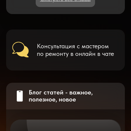
Что делать после замены аккумулятора
на смартфоне?
Разблокировка iPhone
после мошенников
Показать больше