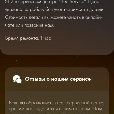
SE2 в сервисном центре "Bee Service". Цена
Если вы обращались в наш сервисный центр,
указана за работу без учета стоимости детали.
просим вас поделиться своим отзывом. Нам
Стоимость детали вы можете узнать в онлайн-
очень важно услышать ваше мнение о
качестве нашей работы!
чате или позвонив нам.
Время ремонта: 1 час
Перейти
2025
2026
Смотреть все отзывы
В нашем блоге статей мы расскажем