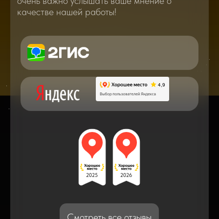
Вам о самом важном, полезном и новом
в мире смартфонов и не только
Консультация с мастером
по ремонту в онлайн в чате
Блог статей - важное,
полезное, новое
Дисплейные модули: Отличия, качества
и их характеристики