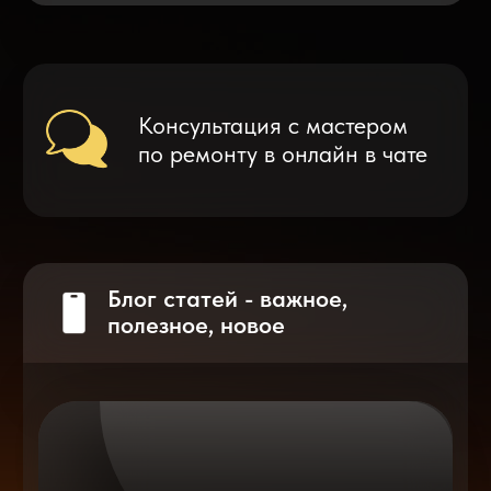
Что делать после замены аккумулятора
на смартфоне?
Разблокировка iPhone
после мошенников
Показать больше