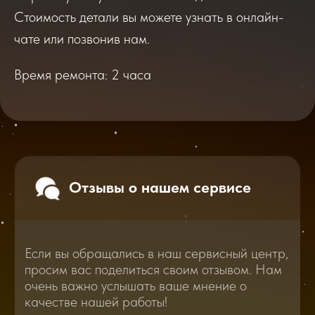
Если вы обращались в наш сервисный центр,
просим вас поделиться своим отзывом. Нам
Стоимость детали вы можете узнать в онлайн-
очень важно услышать ваше мнение о
качестве нашей работы!
чате или позвонив нам.
Время ремонта: 2 часа
Перейти
2025
2026
Смотреть все отзывы
В нашем блоге статей мы расскажем
Вам о самом важном, полезном и новом