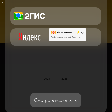
в мире смартфонов и не только
Консультация с мастером
по ремонту в онлайн в чате
Блог статей - важное,
полезное, новое
Дисплейные модули: Отличия, качества
и их характеристики