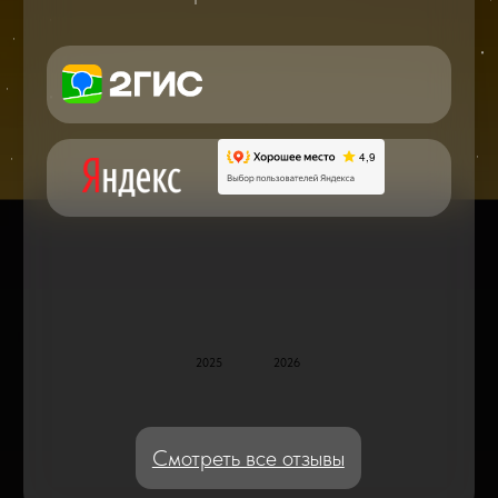
в мире смартфонов и не только
Консультация с мастером
по ремонту в онлайн в чате
Блог статей - важное,
полезное, новое
Дисплейные модули: Отличия, качества
и их характеристики