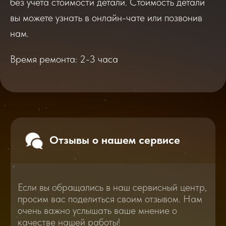
без учета стоимости детали. Стоимость детали
Если вы обращались в наш сервисный центр,
просим вас поделиться своим отзывом. Нам
вы можете узнать в онлайн-чате или позвонив
очень важно услышать ваше мнение о
качестве нашей работы!
нам.
Время ремонта: 2-3 часа
Перейти
2025
2026
Смотреть все отзывы
В нашем блоге статей мы расскажем
Вам о самом важном, полезном и новом