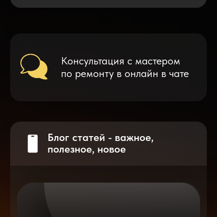
Что делать после замены аккумулятора
на смартфоне?
Разблокировка iPhone
после мошенников
Показать больше