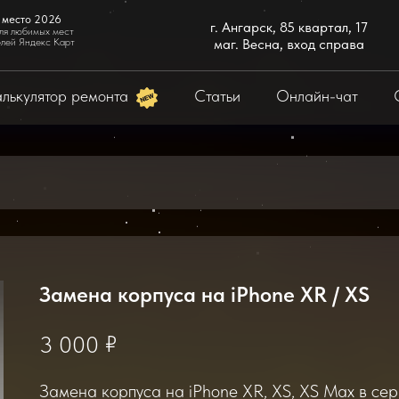
 место 2026
г. Ангарск, 85 квартал, 17
ля любимых мест
елей Яндекс Карт
маг. Весна, вход справа
лькулятор ремонта
Статьи
Онлайн-чат
Замена корпуса на iPhone XR / XS
₽
3 000
Замена корпуса на iPhone XR, XS, XS Max в сер