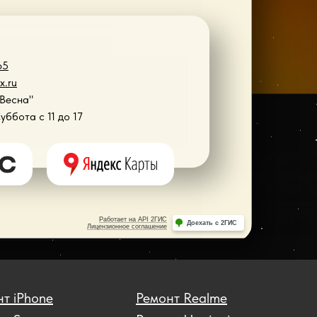
65
x.ru
"Весна"
Суббота с 11 до 17
т iPhone
Ремонт Realme