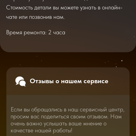
Если вы обращались в наш сервисный центр,
просим вас поделиться своим отзывом. Нам
Стоимость детали вы можете узнать в онлайн-
очень важно услышать ваше мнение о
качестве нашей работы!
чате или позвонив нам.
Время ремонта: 2 часа
Перейти
2025
2026
Смотреть все отзывы
В нашем блоге статей мы расскажем
Вам о самом важном, полезном и новом