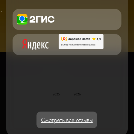
в мире смартфонов и не только
Консультация с мастером
по ремонту в онлайн в чате
Блог статей - важное,
полезное, новое
Дисплейные модули: Отличия, качества
и их характеристики