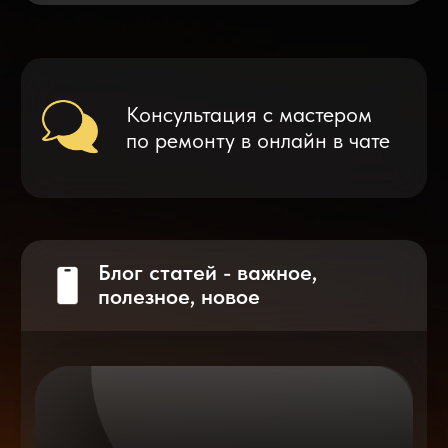
Что делать после замены аккумулятора
на смартфоне?
Разблокировка iPhone
после мошенников
Показать больше