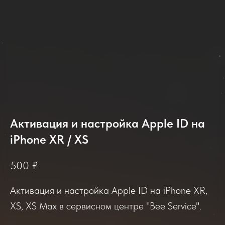
2025-2026
Активация и настройка Apple ID на
iPhone XR / XS
Отзывы о нашем сервисе
500
₽
Если вы обращались в наш сервисный центр,
просим вас поделиться своим отзывом. Нам
Активация и настройка Apple ID на iPhone XR,
очень важно услышать ваше мнение о
качестве нашей работы!
XS, XS Max в сервисном центре "Bee Service".