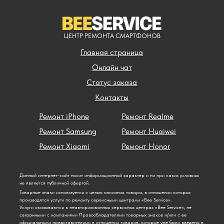
ЦЕНТР РЕМОНТА СМАРТФОНОВ
Главная страница
Онлайн чат
Статус заказа
Контакты
Ремонт iPhone
Ремонт Realme
Ремонт Samsung
Ремонт Huaiwei
Ремонт Xiaomi
Ремонт Honor
Данный интернет-сайт носит информационный характер и ни при каких условиях
не является публичной офертой.
Товарные знаки используется с целью описания товара, в отношении которых
производятся услуги по ремонту сервисными центрами «Bee Service».
Услуги оказываются в неавторизованных сервисных центрах «Bee Service», не
связанными с компаниями Правообладателями товарных знаков и/или с ее
официальными представителями в отношении товаров, которые уже были введены в