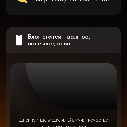
на смартфоне?
Разблокировка iPhone
после мошенников
Показать больше