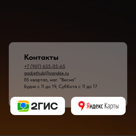
Контакты
+7 (901) 655-05-65
gadjethub@yandex.ru
85 квартал, маг. "Весна"
Будни с 11 до 19, Суббота с 11 до 17
* - время ремонта может меняться в зависимости от модели устройства и сложн
** - окончательная цена на ремонт может быть названа после полной диагности