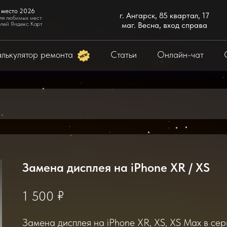
 место 2026
г. Ангарск, 85 квартал, 17
ля любимых мест
елей Яндекс Карт
маг. Весна, вход справа
лькулятор ремонта
Статьи
Онлайн-чат
Замена дисплея на iPhone XR / XS
₽
1 500
Замена дисплея на iPhone XR, XS, XS Max в сер