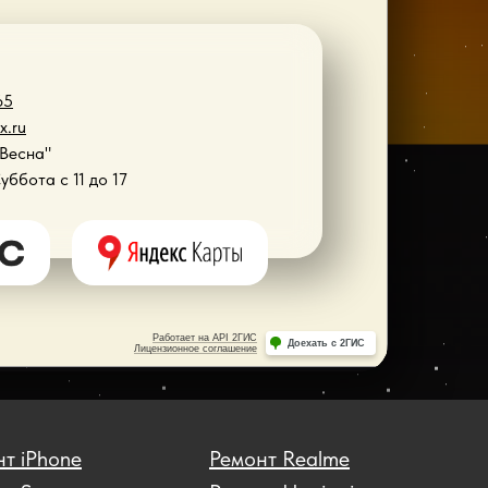
65
x.ru
"Весна"
Суббота с 11 до 17
т iPhone
Ремонт Realme