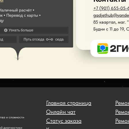
+7 (901) 655-05-
gadjethub@yande
85 квартал, маг. 
Будни с 11 до 19, 
Главная страница
Ремон
Онлайн чат
Ремо
ства и сложности
Статус заказа
Ремон
ой диагностики