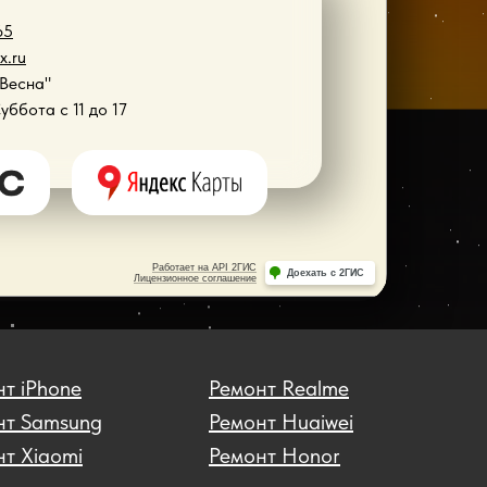
65
x.ru
"Весна"
Суббота с 11 до 17
т iPhone
Ремонт Realme
нт Samsung
Ремонт Huaiwei
т Xiaomi
Ремонт Honor