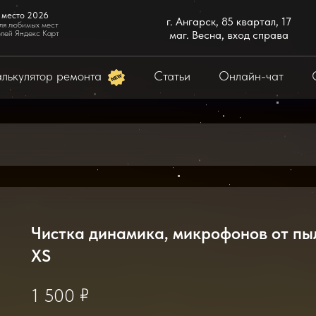
 место 2026
г. Ангарск, 85 квартал, 17
ля любимых мест
елей Яндекс Карт
маг. Весна, вход справа
лькулятор ремонта
Статьи
Онлайн-чат
Чистка динамика, микрофонов от пыл
XS
₽
1 500