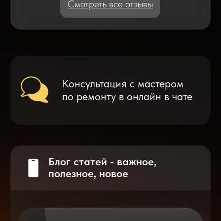
Что делать после замены аккумулятора
на смартфоне?
Разблокировка iPhone
после мошенников
Показать больше