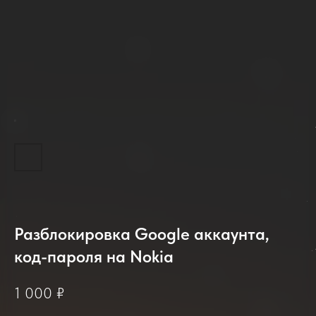
2025-2026
Разблокировка Google аккаунта,
код-пароля на Nokia
1 000
₽
Отзывы о нашем сервисе