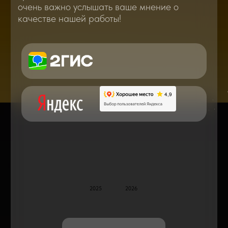
В нашем блоге статей мы расскажем
Вам о самом важном, полезном и новом
в мире смартфонов и не только
Консультация с мастером
по ремонту в онлайн в чате
Блог статей - важное,
полезное, новое
Дисплейные модули: Отличия, качества
и их характеристики