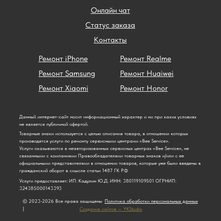
Онлайн чат
Статус заказа
Контакты
Ремонт iPhone
Ремонт Realme
Ремонт Samsung
Ремонт Huaiwei
Ремонт Xiaomi
Ремонт Honor
Данный интернет-сайт носит информационный характер и ни при каких условиях
не является публичной офертой.
Товарные знаки используется с целью описания товара, в отношении которых
производятся услуги по ремонту сервисными центрами «Bee Service».
Услуги оказываются в неавторизованных сервисных центрах «Bee Service», не
связанными с компаниями Правообладателями товарных знаков и/или с ее
официальными представителями в отношении товаров, которые уже были введены в
гражданский оборот в смысле статьи 1487 ГК РФ
Услуги предоставляет: ИП: Кадулин Ю.Д. ИНН: 380119109501 ОГРНИП:
324385000143393
© 2023-2026 Все права защищены
Политика обработки персональных данных
|
Создание сайтов — YKStudio