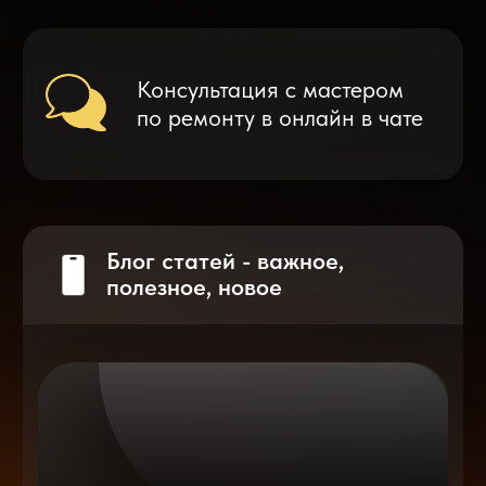
Что делать после замены аккумулятора
на смартфоне?
Разблокировка iPhone
после мошенников
Показать больше