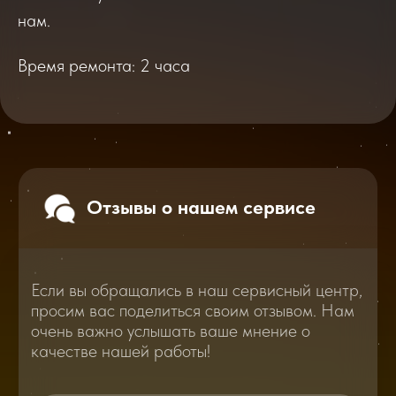
очень важно услышать ваше мнение о
нам.
качестве нашей работы!
Время ремонта: 2 часа
Перейти
2025
2026
Смотреть все отзывы
В нашем блоге статей мы расскажем
Вам о самом важном, полезном и новом
в мире смартфонов и не только
Консультация с мастером