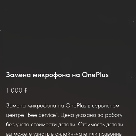
Замена микрофона на OnePlus
2025-2026
1 000
₽
Замена микрофона на OnePlus в сервисном
Отзывы о нашем сервисе
центре "Bee Service". Цена указана за работу
без учета стоимости детали. Стоимость детали
Если вы обращались в наш сервисный центр,
вы можете узнать в онлайн-чате или позвонив
просим вас поделиться своим отзывом. Нам