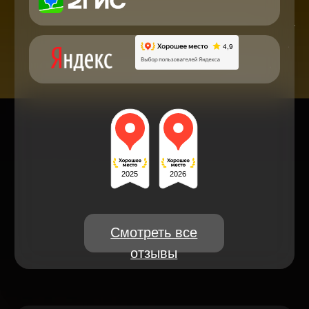
чате
Блог статей - важное,
полезное, новое
Дисплейные модули: Отличия,
качества и их характеристики