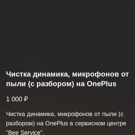
2025-2026
Чистка динамика, микрофонов от
пыли (с разбором) на OnePlus
1 000
₽
Отзывы о нашем сервисе
Чистка динамика, микрофонов от пыли (с
Если вы обращались в наш сервисный
разбором) на OnePlus в сервисном центре
центр, просим вас поделиться своим
"Bee Service".
отзывом. Нам очень важно услышать