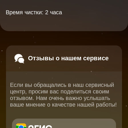
ваше мнение о качестве нашей работы!
Время чистки: 2 часа
Перейти
2025
2026
Смотреть все
отзывы
В нашем блоге статей мы
расскажем Вам о самом важном,
полезном и новом в мире
смартфонов и не только
Консультация с мастером
по ремонту в онлайн в