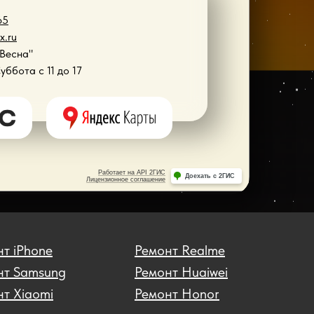
65
x.ru
"Весна"
Суббота с 11 до 17
т iPhone
Ремонт Realme
нт Samsung
Ремонт Huaiwei
т Xiaomi
Ремонт Honor