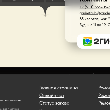
+7 (901) 655-05-
gadjethub@yande
85 квартал, маг. 
Будни с 11 до 19, 
Главная страница
Ремон
Онлайн чат
Ремо
ства и сложности
Статус заказа
Ремон
ой диагностики