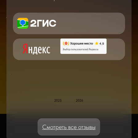
в мире смартфонов и не только
Консультация с мастером
по ремонту в онлайн в чате
Блог статей - важное,
полезное, новое
Дисплейные модули: Отличия, качества
и их характеристики