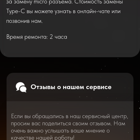
за замену micro разъема. Стоимость замены
Если вы обращались в наш сервисный центр,
просим вас поделиться своим отзывом. Нам
Type-C вы можете узнать в онлайн-чате или
очень важно услышать ваше мнение о
качестве нашей работы!
позвонив нам.
Время ремонта: 2 часа
Перейти
2025
2026
Смотреть все отзывы
В нашем блоге статей мы расскажем
Вам о самом важном, полезном и новом