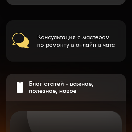
Что делать после замены аккумулятора
на смартфоне?
Разблокировка iPhone
после мошенников
Показать больше