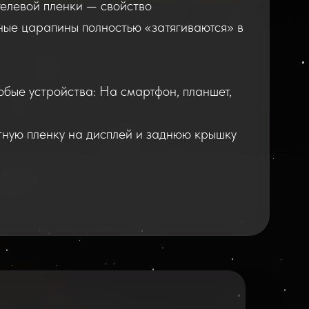
елевой пленки — свойство
ные царапины полностью «затягиваются» в
юбые устройства: На смартфон, планшет,
тную пленку на дисплей и заднюю крышку
2026
2025