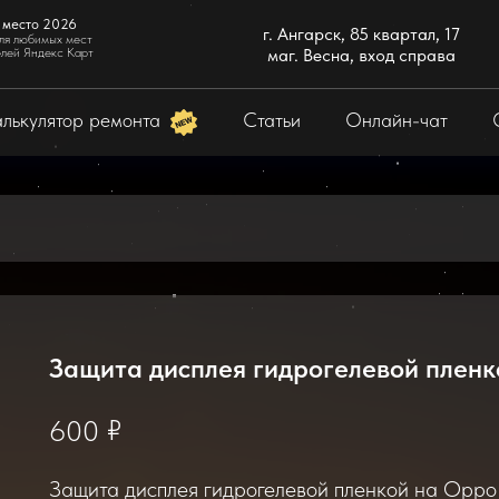
 место 2026
г. Ангарск, 85 квартал, 17
ля любимых мест
елей Яндекс Карт
маг. Весна, вход справа
лькулятор ремонта
Статьи
Онлайн-чат
Защита дисплея гидрогелевой пленк
₽
600
Защита дисплея гидрогелевой пленкой на Oppo в