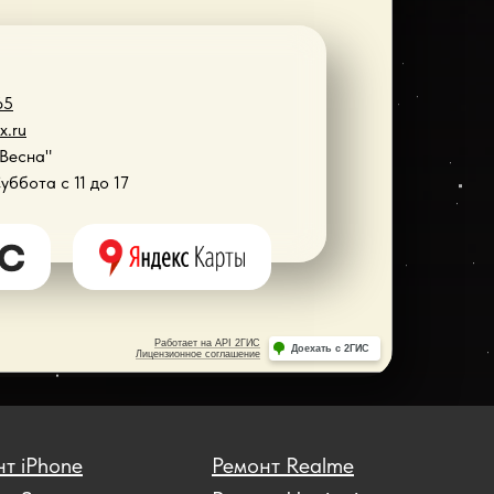
65
x.ru
"Весна"
Суббота с 11 до 17
т iPhone
Ремонт Realme