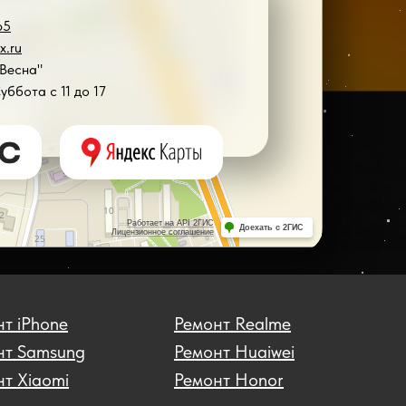
65
x.ru
"Весна"
Суббота с 11 до 17
т iPhone
Ремонт Realme
нт Samsung
Ремонт Huaiwei
т Xiaomi
Ремонт Honor