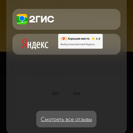
в мире смартфонов и не только
Консультация с мастером
по ремонту в онлайн в чате
Блог статей - важное,
полезное, новое
Дисплейные модули: Отличия, качества
и их характеристики