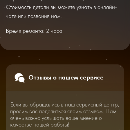
Если вы обращались в наш сервисный центр,
просим вас поделиться своим отзывом. Нам
Стоимость детали вы можете узнать в онлайн-
очень важно услышать ваше мнение о
качестве нашей работы!
чате или позвонив нам.
Время ремонта: 2 часа
Перейти
2025
2026
Смотреть все отзывы
В нашем блоге статей мы расскажем
Вам о самом важном, полезном и новом