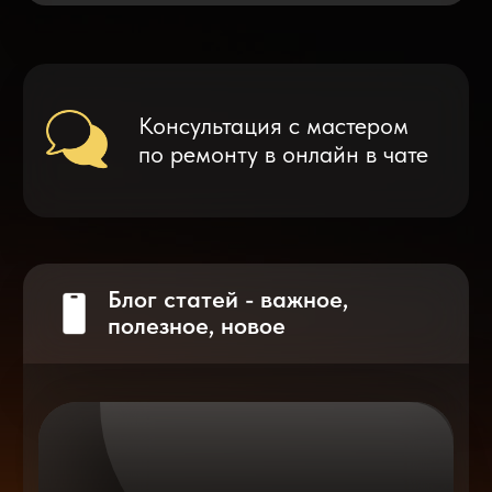
Что делать после замены аккумулятора
на смартфоне?
Разблокировка iPhone
после мошенников
Показать больше