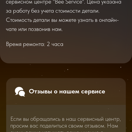
сервисном центре "Bee Service". Цена указана
Если вы обращались в наш сервисный центр,
за работу без учета стоимости детали.
просим вас поделиться своим отзывом. Нам
Стоимость детали вы можете узнать в онлайн-
очень важно услышать ваше мнение о
качестве нашей работы!
чате или позвонив нам.
Время ремонта: 2 часа
Перейти
2025
2026
Смотреть все отзывы
В нашем блоге статей мы расскажем