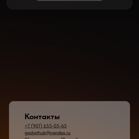
Контакты
+7 (901) 655-05-65
gadjethub@yandex.ru