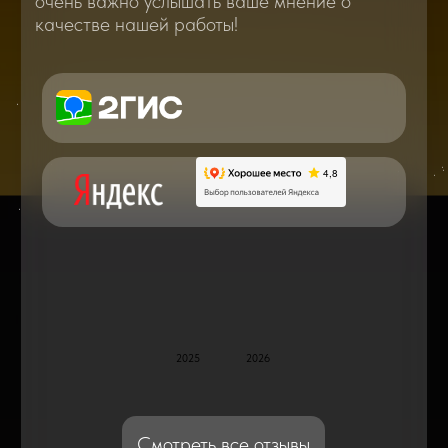
Вам о самом важном, полезном и новом
в мире смартфонов и не только
Консультация с мастером
по ремонту в онлайн в чате
Блог статей - важное,
полезное, новое
Дисплейные модули: Отличия, качества
и их характеристики