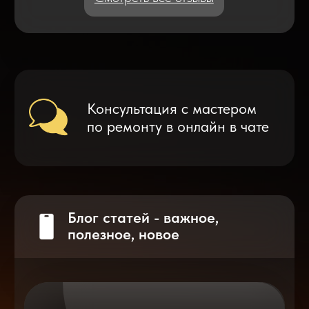
Что делать после замены аккумулятора
на смартфоне?
Разблокировка iPhone
после мошенников
Показать больше